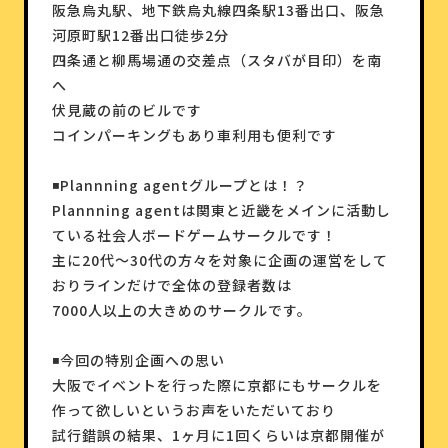
阪急烏丸駅、地下鉄烏丸線四条駅13番出口、阪急
河原町駅12番出口徒歩2分
四条通と柳馬場通の交差点（スタバが目印）を南
へ
伏見蔵の前のビルです
コインパーキングもあり車利用も便利です
◾️Plannning agentグループとは！？
Plannning agentは関東と近畿をメインに活動し
ている社会人ボードゲームサークルです！
主に20代〜30代の方々を対象に企画の運営をして
おりラインだけで全体の登録者数は
7000人以上の大きめのサークルです。
◾️今回の特別企画への思い
大阪でイベントを行った際に京都にもサークルを
作って欲しいというお声をいただいており
試行錯誤の結果、1ヶ月に1回くらいは京都開催が