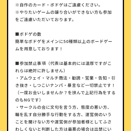
※自作のカード・ボドゲはご遠慮ください。
※やりたいゲームの譲り合いができない方も参加
をご遠慮いただいております。
■ボドゲの数
簡単なボドゲをメインに50種類以上のボードゲー
ムを用意しております！
■参加禁止事項（代表は基本的には温厚ですがこ
れらは絶対に許しません）
・アムウェイ・マルチ商法・勧誘・営業・告知・引
き抜き・しつこいナンパ・暴言など一切禁止です！
（一度お会いしませんか？を挟んで上記行為をする
のもNGです）
・サークルの会に文句を言う方、態度の悪い方、
輪を乱す自分勝手な行動をする方、運営側のいう
ことを聞けない方や運営側が参加者様としてふさ
わしくないと判断した方は最悪の場合は出禁にい