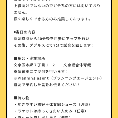
上級向けではないのでガチ系の方には向いており
ません。
緩く楽しくできる方のみ推奨しております。
◾️当日の内容
開始時間から40分後を目安にアップを行い
その後、ダブルスにて7分で試合を回します！
■集合・実施場所
文京区本郷７丁目１−２ 文京総合体育館
※体育館にて受付を行います！
※Planning agent（プランニングエージェント）
経友で予約した旨をお伝えください！
■持ち物
・動きやすい格好＋体育館シューズ（必須）
・ラケットは持ってきたい人のみ（任意）
・ラケット貸し出しあり（無料）