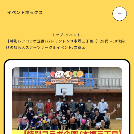
イベントボックス
トップ
-
イベント
-
【特別レアコラボ企画/バドミントン🔰本郷三丁目‼️】20代〜30代向
けの社会人スポーツサークルイベント/文京区