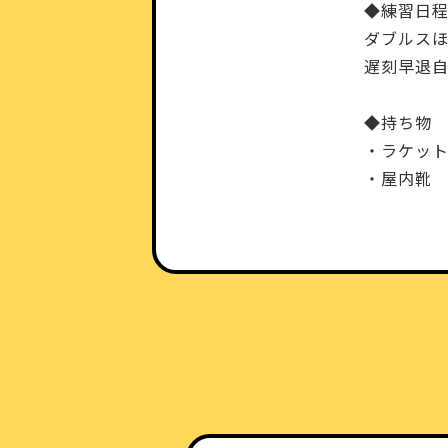
◆練習日
ダブルス
遅刻早退自
◆持ち物
・ラケット
・屋内靴 