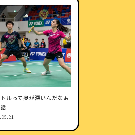
ャトルって奥が深いんだなぁ
て話
.05.21