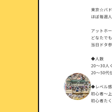
東京☆バ
ほぼ毎週人
アットホー
どなたで
当日ドタ
◆人数
20～30人
20～50
◆レベル
初心者～
初心者たく