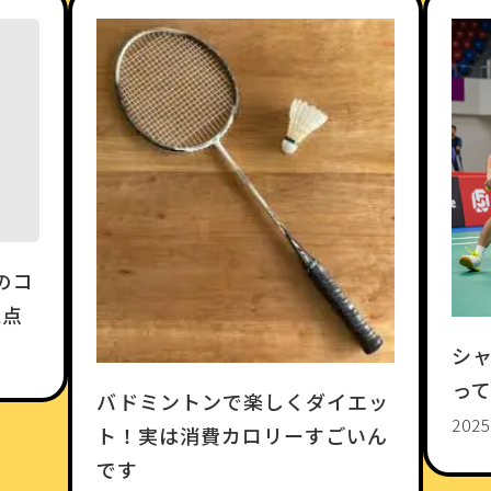
のコ
視点
シ
っ
バドミントンで楽しくダイエッ
2025
ト！実は消費カロリーすごいん
です