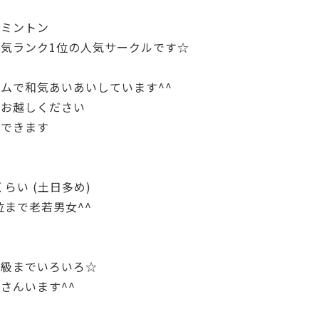
ドミントン
気ランク1位の人気サークルです☆
ムで和気あいあいしています^^
もお越しください
参できます
くらい (土日多め)
代位まで老若男女^^
感
上級までいろいろ☆
さんいます^^