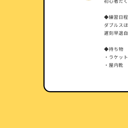
初心者たく
◆練習日
ダブルス
遅刻早退自
◆持ち物
・ラケット
・屋内靴 