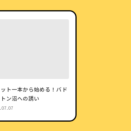
ケット一本から始める！バド
ントン沼への誘い
.07.07