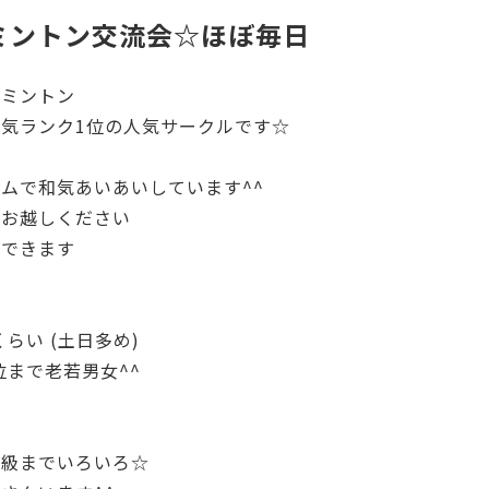
ミントン交流会☆ほぼ毎日
ドミントン
気ランク1位の人気サークルです☆
ムで和気あいあいしています^^
もお越しください
参できます
くらい (土日多め)
代位まで老若男女^^
感
上級までいろいろ☆