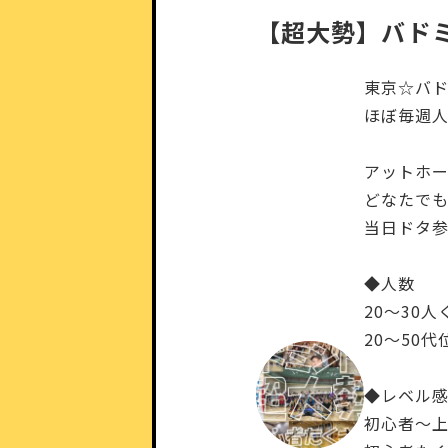
【超大勢】バド
東京☆バ
ほぼ毎週人
アットホー
どなたで
当日ドタ
◆人数
20～30人
20～50
◆レベル
初心者～