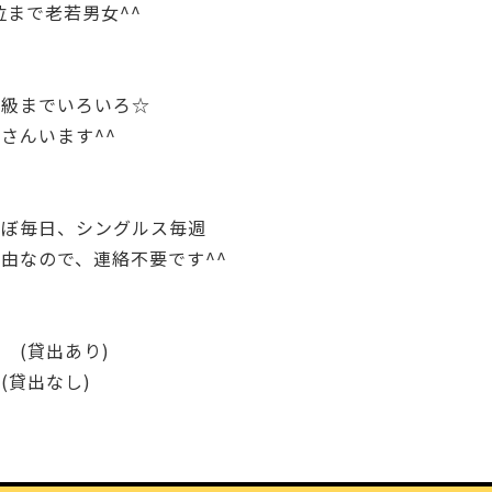
代位まで老若男女^^
感
上級までいろいろ☆
さんいます^^
程
ほぼ毎日、シングルス毎週
由なので、連絡不要です^^
 (貸出あり)
(貸出なし)