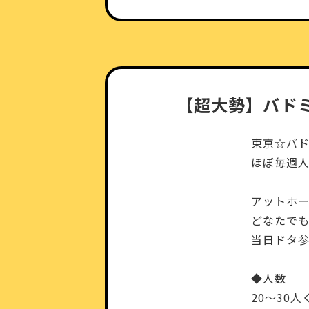
【超大勢】バド
東京☆バ
ほぼ毎週人
アットホー
どなたで
当日ドタ
◆人数
20～30人