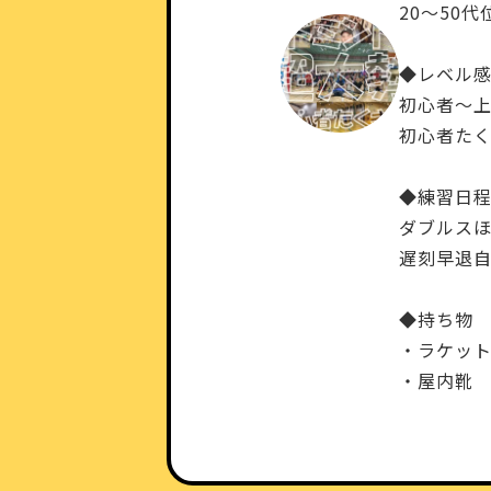
20～50
◆レベル
初心者～
初心者たく
◆練習日
ダブルス
遅刻早退自
◆持ち物
・ラケット
・屋内靴 