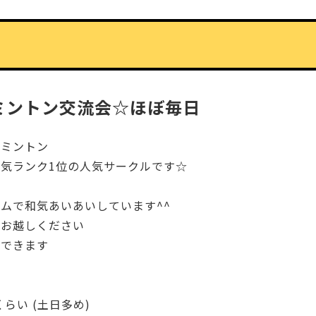
ミントン交流会☆ほぼ毎日
ドミントン
気ランク1位の人気サークルです☆
ムで和気あいあいしています^^
もお越しください
参できます
くらい (土日多め)