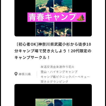
［初心者OK]神奈川県武蔵小杉から徒歩10
分キャンプ場で焚き火しよう！20代限定の
キャンプサークル！
友活交流会
友達作り
花火
登山・ハイキング
キャンプ
神奈川県
キャンプ飯
ピクニック
バーベキュー
焚き火
グランピング