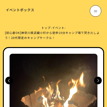
イベントボックス
トップ
-
イベント
-
[初心者OK]神奈川県武蔵小杉から徒歩10分キャンプ場で焚き火しよ
う！20代限定のキャンプサークル！