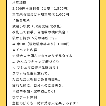
💰参加費
2,500円＋食材費（目安：1,500円）
車で来る場合は＋駐車場代 1,000円
📍集合場所
武蔵小杉駅（JR南武線 北改札）
改札出て右手、自販機の横に集合！
駅から徒歩15分の場所です。
🚙 車OK（現地駐車場あり）1000円
🔥イベント内容
✨ 焚き火を囲んでまったりチルタイム
🍳 みんなでキャンプ飯づくり
🍡 マシュマロ焼き体験あり！
スマホも仕事も忘れて、
ただただ火を見つめる時間を。
疲れた週に、自分へのご褒美を。
※途中参加・途中退出OK！
🤝サポート体制
主催のぼくも一緒に焚き火を楽しみます！