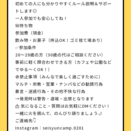
初めての人にも分かりやすくルール説明＆サポー
トします◎
一人参加でも安心してね！
🎒持ち物
参加費（現金）
飲み物・お菓子（持込OK！ゴミ捨て場あり）
✅参加条件
20〜29歳の方（30歳の代はご相談ください）
事前に軽く顔合わせできる方（カフェや公園など
でゆる〜くOK！）
🚫禁止事項（みんなで楽しく過ごすために）
マルチ・宗教・営業・ナンパなどの勧誘行為
暴言・迷惑行為・その他不快な行為
→発見時は警告・退場・出禁となります
📩 気になること・質問はお気軽にDMください！
一緒に火を囲んで、のんびり語りましょう🌙
ご連絡先👇
Instagram：seisyuncamp.0201