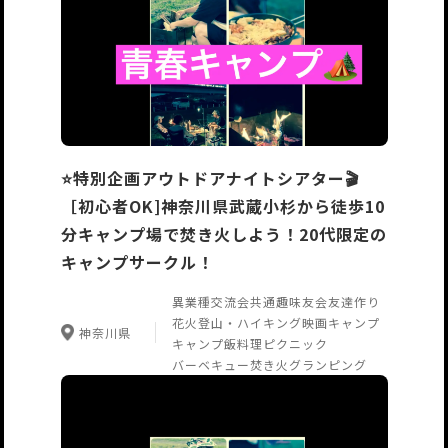
⭐️特別企画アウトドアナイトシアター🎬
［初心者OK]神奈川県武蔵小杉から徒歩10
分キャンプ場で焚き火しよう！20代限定の
キャンプサークル！
異業種交流会
共通趣味友会
友達作り
花火
登山・ハイキング
映画
キャンプ
神奈川県
キャンプ飯
料理
ピクニック
バーベキュー
焚き火
グランピング