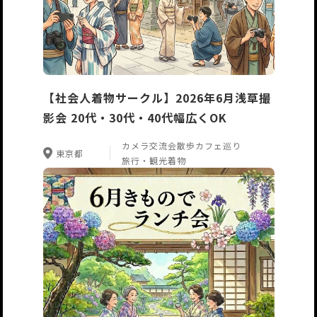
【社会人着物サークル】2026年6月浅草撮
影会 20代・30代・40代幅広くOK
カメラ
交流会
散歩
カフェ巡り
東京都
旅行・観光
着物