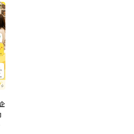
企
向
ー