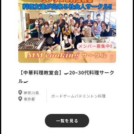
【中華料理教室会】🍳20~30代料理サーク
ル🍳
神奈川県
ボードゲーム
バドミントン
料理
東京都
一覧を見る