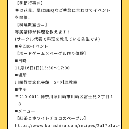
【季節行事🍖】
春は花見、夏はBBQなど季節に合わせてイベント
を開催。
【料理教室会🍳】
専属講師が料理を教えます！
(サークル代表で料理を教えている先生です)
◼️今回のイベント
【ボードゲーム×ベーグル作り体験】
◼️日時
11月16日(日)13:30〜17:00
◼️場所
川崎教育文化会館 5F 料理教室
◼️住所
〒210-0011 神奈川県川崎市川崎区富士見２丁目１
−３
◼️メニュー
【紅茶とホワイトチョコのベーグル】
https://www.kurashiru.com/recipes/2a17b1ac-